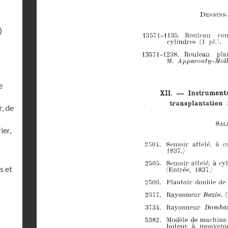
)
e
r, de
ier,
s et