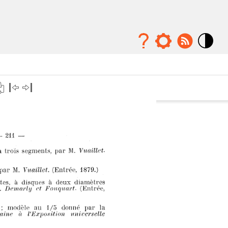
Mode
contraste
élévé