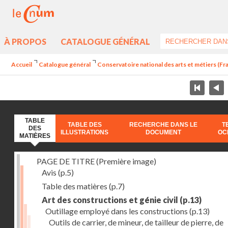
À PROPOS
CATALOGUE GÉNÉRAL
Accueil
Catalogue général
Conservatoire national des arts et métiers (Fran
TABLE
TABLE DES
RECHERCHE DANS LE
T
DES
ILLUSTRATIONS
DOCUMENT
OC
MATIÈRES
PAGE DE TITRE (Première image)
Avis
(p.5)
Table des matières
(p.7)
Art des constructions et génie civil
(p.13)
Outillage employé dans les constructions
(p.13)
Outils de carrier, de mineur, de tailleur de pierre, de