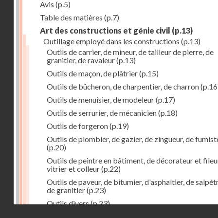
Avis
(p.5)
Table des matières
(p.7)
Art des constructions et génie civil
(p.13)
Outillage employé dans les constructions
(p.13)
Outils de carrier, de mineur, de tailleur de pierre, de
granitier, de ravaleur
(p.13)
Outils de maçon, de plâtrier
(p.15)
Outils de bûcheron, de charpentier, de charron
(p.16
Outils de menuisier, de modeleur
(p.17)
Outils de serrurier, de mécanicien
(p.18)
Outils de forgeron
(p.19)
Outils de plombier, de gazier, de zingueur, de fumist
(p.20)
Outils de peintre en bâtiment, de décorateur et fileu
vitrier et colleur
(p.22)
Outils de paveur, de bitumier, d'asphaltier, de salpétr
de granitier
(p.23)
Outils divers
(p.23)
Droits réservés - CNAM