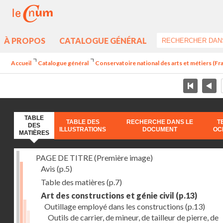
À PROPOS
CATALOGUE GÉNÉRAL
Accueil
Catalogue général
Conservatoire national des arts et métiers (Fran
TABLE
TABLE DES
RECHERCHE DANS LE
T
DES
ILLUSTRATIONS
DOCUMENT
OC
MATIÈRES
PAGE DE TITRE (Première image)
Avis
(p.5)
Table des matières
(p.7)
Art des constructions et génie civil
(p.13)
Outillage employé dans les constructions
(p.13)
Outils de carrier, de mineur, de tailleur de pierre, de