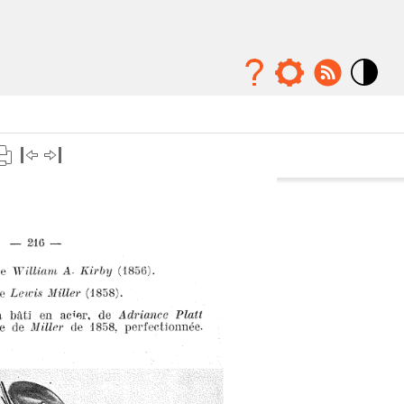
Mode
contraste
élévé