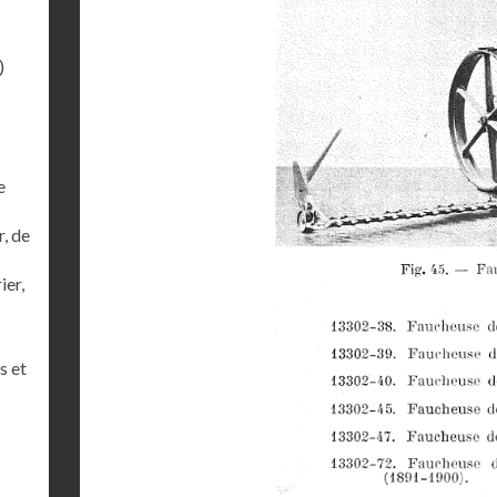
)
e
r, de
ier,
s et