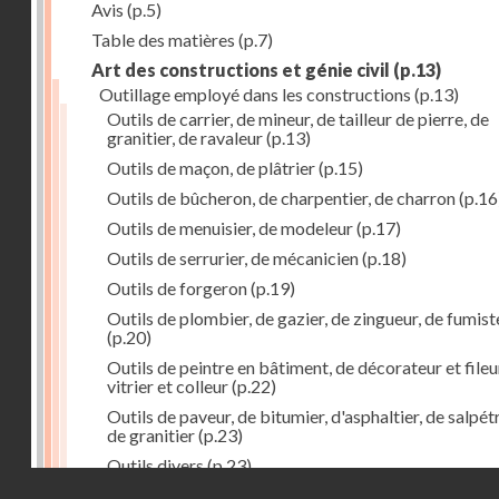
Avis
(p.5)
Table des matières
(p.7)
Art des constructions et génie civil
(p.13)
Outillage employé dans les constructions
(p.13)
Outils de carrier, de mineur, de tailleur de pierre, de
granitier, de ravaleur
(p.13)
Outils de maçon, de plâtrier
(p.15)
Outils de bûcheron, de charpentier, de charron
(p.16
Outils de menuisier, de modeleur
(p.17)
Outils de serrurier, de mécanicien
(p.18)
Outils de forgeron
(p.19)
Outils de plombier, de gazier, de zingueur, de fumist
(p.20)
Outils de peintre en bâtiment, de décorateur et fileu
vitrier et colleur
(p.22)
Outils de paveur, de bitumier, d'asphaltier, de salpétr
de granitier
(p.23)
Outils divers
(p.23)
Droits réservés - CNAM