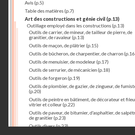
Avis
(p.5)
Table des matières
(p.7)
Art des constructions et génie civil
(p.13)
Outillage employé dans les constructions
(p.13)
Outils de carrier, de mineur, de tailleur de pierre, de
granitier, de ravaleur
(p.13)
Outils de maçon, de plâtrier
(p.15)
Outils de bûcheron, de charpentier, de charron
(p.16
Outils de menuisier, de modeleur
(p.17)
Outils de serrurier, de mécanicien
(p.18)
Outils de forgeron
(p.19)
Outils de plombier, de gazier, de zingueur, de fumist
(p.20)
Outils de peintre en bâtiment, de décorateur et fileu
vitrier et colleur
(p.22)
Outils de paveur, de bitumier, d'asphaltier, de salpétr
de granitier
(p.23)
Outils divers
(p.23)
Droits réservés - CNAM