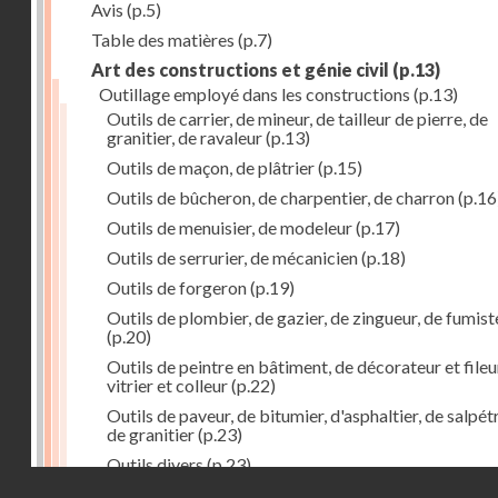
Avis
(p.5)
Table des matières
(p.7)
Art des constructions et génie civil
(p.13)
Outillage employé dans les constructions
(p.13)
Outils de carrier, de mineur, de tailleur de pierre, de
granitier, de ravaleur
(p.13)
Outils de maçon, de plâtrier
(p.15)
Outils de bûcheron, de charpentier, de charron
(p.16
Outils de menuisier, de modeleur
(p.17)
Outils de serrurier, de mécanicien
(p.18)
Outils de forgeron
(p.19)
Outils de plombier, de gazier, de zingueur, de fumist
(p.20)
Outils de peintre en bâtiment, de décorateur et fileu
vitrier et colleur
(p.22)
Outils de paveur, de bitumier, d'asphaltier, de salpétr
de granitier
(p.23)
Outils divers
(p.23)
Droits réservés - CNAM