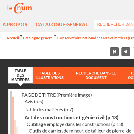
À PROPOS
CATALOGUE GÉNÉRAL
Accueil
Catalogue général
Conservatoire national des arts et métiers (Fran
TABLE
TABLE DES
RECHERCHE DANS LE
T
DES
ILLUSTRATIONS
DOCUMENT
OC
MATIÈRES
PAGE DE TITRE (Première image)
Avis
(p.5)
Table des matières
(p.7)
Art des constructions et génie civil
(p.13)
Outillage employé dans les constructions
(p.13)
Outils de carrier, de mineur, de tailleur de pierre, de