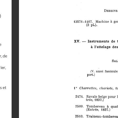
)
e
r, de
ier,
s et