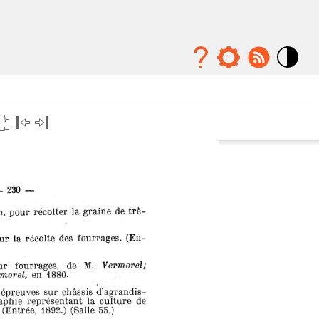
Mode
contraste
élévé