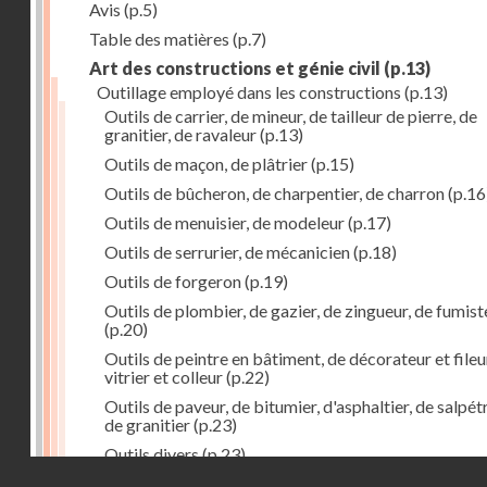
Avis
(p.5)
Table des matières
(p.7)
Art des constructions et génie civil
(p.13)
Outillage employé dans les constructions
(p.13)
Outils de carrier, de mineur, de tailleur de pierre, de
granitier, de ravaleur
(p.13)
Outils de maçon, de plâtrier
(p.15)
Outils de bûcheron, de charpentier, de charron
(p.16
Outils de menuisier, de modeleur
(p.17)
Outils de serrurier, de mécanicien
(p.18)
Outils de forgeron
(p.19)
Outils de plombier, de gazier, de zingueur, de fumist
(p.20)
Outils de peintre en bâtiment, de décorateur et fileu
vitrier et colleur
(p.22)
Outils de paveur, de bitumier, d'asphaltier, de salpétr
de granitier
(p.23)
Outils divers
(p.23)
Droits réservés - CNAM