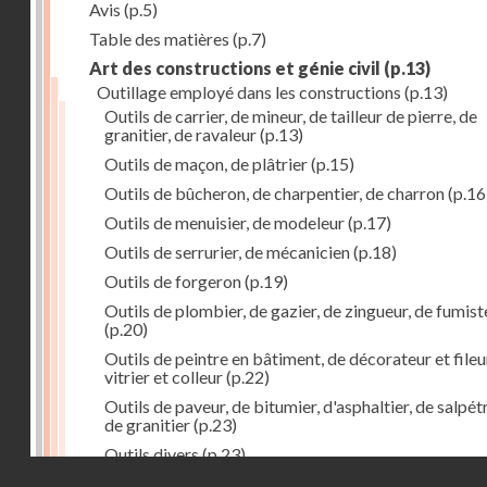
Avis
(p.5)
Table des matières
(p.7)
Art des constructions et génie civil
(p.13)
Outillage employé dans les constructions
(p.13)
Outils de carrier, de mineur, de tailleur de pierre, de
granitier, de ravaleur
(p.13)
Outils de maçon, de plâtrier
(p.15)
Outils de bûcheron, de charpentier, de charron
(p.16
Outils de menuisier, de modeleur
(p.17)
Outils de serrurier, de mécanicien
(p.18)
Outils de forgeron
(p.19)
Outils de plombier, de gazier, de zingueur, de fumist
(p.20)
Outils de peintre en bâtiment, de décorateur et fileu
vitrier et colleur
(p.22)
Outils de paveur, de bitumier, d'asphaltier, de salpétr
de granitier
(p.23)
Outils divers
(p.23)
Droits réservés - CNAM