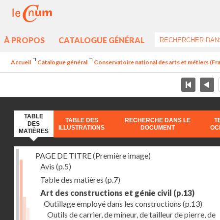
À PROPOS
CATALOGUE GÉNÉRAL
Accueil
Catalogue général
Conservatoire national des arts et métiers (Fran
TABLE
TABLE DES
RECHERCHE DANS LE
T
DES
ILLUSTRATIONS
DOCUMENT
OC
MATIÈRES
PAGE DE TITRE (Première image)
Avis
(p.5)
Table des matières
(p.7)
Art des constructions et génie civil
(p.13)
Outillage employé dans les constructions
(p.13)
Outils de carrier, de mineur, de tailleur de pierre, de