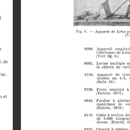
)
e
r, de
ier,
s et