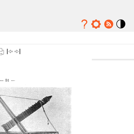
Mode
contraste
élévé