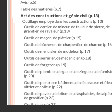
Avis
(p.5)
Table des matières
(p.7)
Art des constructions et génie civil
(p.13)
Outillage employé dans les constructions
(p.13)
Outils de carrier, de mineur, de tailleur de pierre, de
granitier, de ravaleur
(p.13)
Outils de maçon, de plâtrier
(p.15)
Outils de bûcheron, de charpentier, de charron
(p.16
Outils de menuisier, de modeleur
(p.17)
Outils de serrurier, de mécanicien
(p.18)
Outils de forgeron
(p.19)
Outils de plombier, de gazier, de zingueur, de fumist
(p.20)
Outils de peintre en bâtiment, de décorateur et fileu
vitrier et colleur
(p.22)
Outils de paveur, de bitumier, d'asphaltier, de salpétr
de granitier
(p.23)
Outils divers
(p.23)
Droits réservés - CNAM