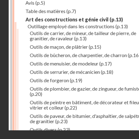
Avis
(p.5)
Table des matières
(p.7)
Art des constructions et génie civil
(p.13)
Outillage employé dans les constructions
(p.13)
Outils de carrier, de mineur, de tailleur de pierre, de
granitier, de ravaleur
(p.13)
Outils de maçon, de plâtrier
(p.15)
Outils de bûcheron, de charpentier, de charron
(p.16
Outils de menuisier, de modeleur
(p.17)
Outils de serrurier, de mécanicien
(p.18)
Outils de forgeron
(p.19)
Outils de plombier, de gazier, de zingueur, de fumist
(p.20)
Outils de peintre en bâtiment, de décorateur et fileu
vitrier et colleur
(p.22)
Outils de paveur, de bitumier, d'asphaltier, de salpétr
de granitier
(p.23)
Outils divers
(p.23)
Droits réservés - CNAM