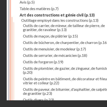
Avis
(p.5)
Table des matières
(p.7)
Art des constructions et génie civil
(p.13)
Outillage employé dans les constructions
(p.13)
Outils de carrier, de mineur, de tailleur de pierre, de
granitier, de ravaleur
(p.13)
Outils de maçon, de plâtrier
(p.15)
Outils de bûcheron, de charpentier, de charron
(p.16
Outils de menuisier, de modeleur
(p.17)
Outils de serrurier, de mécanicien
(p.18)
Outils de forgeron
(p.19)
Outils de plombier, de gazier, de zingueur, de fumist
(p.20)
Outils de peintre en bâtiment, de décorateur et fileu
vitrier et colleur
(p.22)
Outils de paveur, de bitumier, d'asphaltier, de salpétr
de granitier
(p.23)
Outils divers
(p.23)
Droits réservés - CNAM