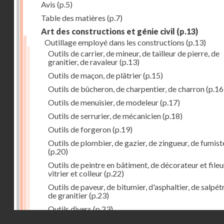
Avis
(p.5)
Table des matières
(p.7)
Art des constructions et génie civil
(p.13)
Outillage employé dans les constructions
(p.13)
Outils de carrier, de mineur, de tailleur de pierre, de
granitier, de ravaleur
(p.13)
Outils de maçon, de plâtrier
(p.15)
Outils de bûcheron, de charpentier, de charron
(p.16
Outils de menuisier, de modeleur
(p.17)
Outils de serrurier, de mécanicien
(p.18)
Outils de forgeron
(p.19)
Outils de plombier, de gazier, de zingueur, de fumist
(p.20)
Outils de peintre en bâtiment, de décorateur et fileu
vitrier et colleur
(p.22)
Outils de paveur, de bitumier, d'asphaltier, de salpétr
de granitier
(p.23)
Outils divers
(p.23)
Droits réservés - CNAM