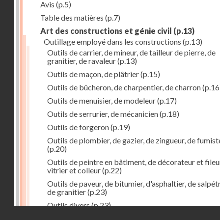
Avis
(p.5)
Table des matières
(p.7)
Art des constructions et génie civil
(p.13)
Outillage employé dans les constructions
(p.13)
Outils de carrier, de mineur, de tailleur de pierre, de
granitier, de ravaleur
(p.13)
Outils de maçon, de plâtrier
(p.15)
Outils de bûcheron, de charpentier, de charron
(p.16
Outils de menuisier, de modeleur
(p.17)
Outils de serrurier, de mécanicien
(p.18)
Outils de forgeron
(p.19)
Outils de plombier, de gazier, de zingueur, de fumist
(p.20)
Outils de peintre en bâtiment, de décorateur et fileu
vitrier et colleur
(p.22)
Outils de paveur, de bitumier, d'asphaltier, de salpétr
de granitier
(p.23)
Outils divers
(p.23)
Droits réservés - CNAM