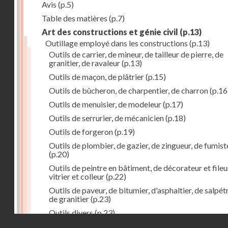
Avis
(p.5)
Table des matières
(p.7)
Art des constructions et génie civil
(p.13)
Outillage employé dans les constructions
(p.13)
Outils de carrier, de mineur, de tailleur de pierre, de
granitier, de ravaleur
(p.13)
Outils de maçon, de plâtrier
(p.15)
Outils de bûcheron, de charpentier, de charron
(p.16
Outils de menuisier, de modeleur
(p.17)
Outils de serrurier, de mécanicien
(p.18)
Outils de forgeron
(p.19)
Outils de plombier, de gazier, de zingueur, de fumist
(p.20)
Outils de peintre en bâtiment, de décorateur et fileu
vitrier et colleur
(p.22)
Outils de paveur, de bitumier, d'asphaltier, de salpétr
de granitier
(p.23)
Outils divers
(p.23)
Droits réservés - CNAM