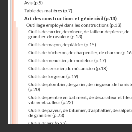
Avis
(p.5)
Table des matières
(p.7)
Art des constructions et génie civil
(p.13)
Outillage employé dans les constructions
(p.13)
Outils de carrier, de mineur, de tailleur de pierre, de
granitier, de ravaleur
(p.13)
Outils de maçon, de plâtrier
(p.15)
Outils de bûcheron, de charpentier, de charron
(p.16
Outils de menuisier, de modeleur
(p.17)
Outils de serrurier, de mécanicien
(p.18)
Outils de forgeron
(p.19)
Outils de plombier, de gazier, de zingueur, de fumist
(p.20)
Outils de peintre en bâtiment, de décorateur et fileu
vitrier et colleur
(p.22)
Outils de paveur, de bitumier, d'asphaltier, de salpétr
de granitier
(p.23)
Outils divers
(p.23)
Droits réservés - CNAM