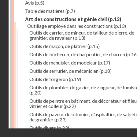
Avis
(p.5)
Table des matières
(p.7)
Art des constructions et génie civil
(p.13)
Outillage employé dans les constructions
(p.13)
Outils de carrier, de mineur, de tailleur de pierre, de
granitier, de ravaleur
(p.13)
Outils de maçon, de plâtrier
(p.15)
Outils de bûcheron, de charpentier, de charron
(p.16
Outils de menuisier, de modeleur
(p.17)
Outils de serrurier, de mécanicien
(p.18)
Outils de forgeron
(p.19)
Outils de plombier, de gazier, de zingueur, de fumist
(p.20)
Outils de peintre en bâtiment, de décorateur et fileu
vitrier et colleur
(p.22)
Outils de paveur, de bitumier, d'asphaltier, de salpétr
de granitier
(p.23)
Outils divers
(p.23)
Droits réservés - CNAM