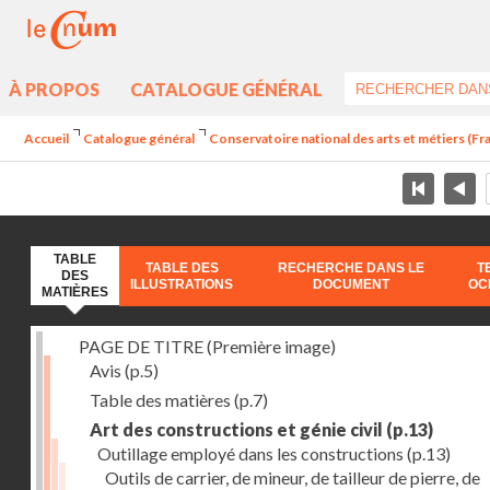
À PROPOS
CATALOGUE GÉNÉRAL
Accueil
Catalogue général
Conservatoire national des arts et métiers (Fran
TABLE
TABLE DES
RECHERCHE DANS LE
T
DES
ILLUSTRATIONS
DOCUMENT
OC
MATIÈRES
PAGE DE TITRE (Première image)
Avis
(p.5)
Table des matières
(p.7)
Art des constructions et génie civil
(p.13)
Outillage employé dans les constructions
(p.13)
Outils de carrier, de mineur, de tailleur de pierre, de