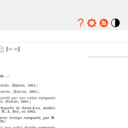
Mode
contraste
élévé