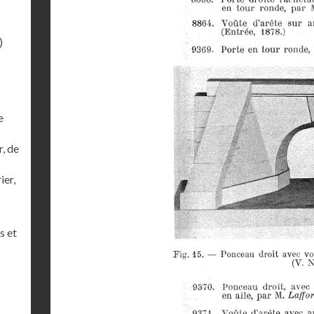
)
e
r, de
ier,
s et