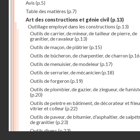
Avis
(p.5)
Table des matières
(p.7)
Art des constructions et génie civil
(p.13)
Outillage employé dans les constructions
(p.13)
Outils de carrier, de mineur, de tailleur de pierre, de
granitier, de ravaleur
(p.13)
Outils de maçon, de plâtrier
(p.15)
Outils de bûcheron, de charpentier, de charron
(p.16
Outils de menuisier, de modeleur
(p.17)
Outils de serrurier, de mécanicien
(p.18)
Outils de forgeron
(p.19)
Outils de plombier, de gazier, de zingueur, de fumist
(p.20)
Outils de peintre en bâtiment, de décorateur et fileu
vitrier et colleur
(p.22)
Outils de paveur, de bitumier, d'asphaltier, de salpétr
de granitier
(p.23)
Outils divers
(p.23)
Droits réservés - CNAM