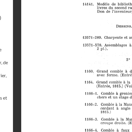
)
e
r, de
ier,
s et