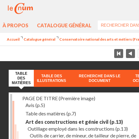
À PROPOS
CATALOGUE GÉNÉRAL
Accueil
Catalogue général
Conservatoire national des arts et métiers (Fran
TABLE
TABLE DES
RECHERCHE DANS LE
T
DES
ILLUSTRATIONS
DOCUMENT
OC
MATIÈRES
PAGE DE TITRE (Première image)
Avis
(p.5)
Table des matières
(p.7)
Art des constructions et génie civil
(p.13)
Outillage employé dans les constructions
(p.13)
Outils de carrier, de mineur, de tailleur de pierre, de