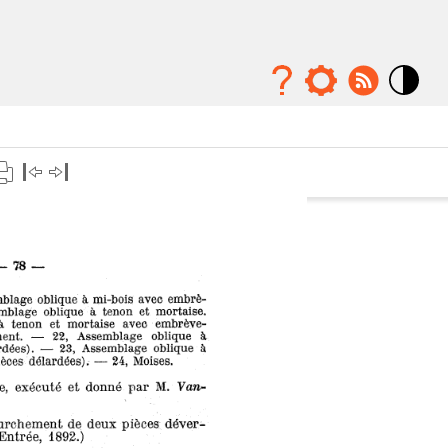
Mode
contraste
élévé