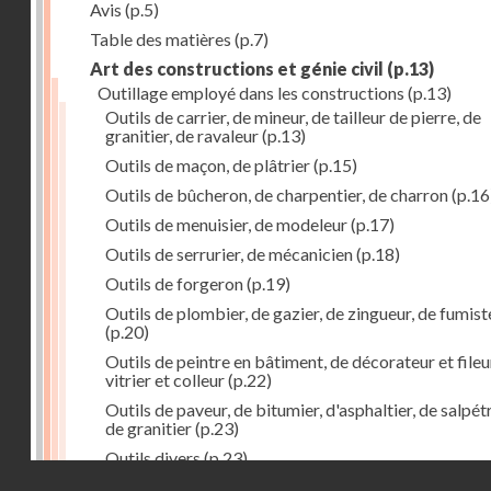
Avis
(p.5)
Table des matières
(p.7)
Art des constructions et génie civil
(p.13)
Outillage employé dans les constructions
(p.13)
Outils de carrier, de mineur, de tailleur de pierre, de
granitier, de ravaleur
(p.13)
Outils de maçon, de plâtrier
(p.15)
Outils de bûcheron, de charpentier, de charron
(p.16
Outils de menuisier, de modeleur
(p.17)
Outils de serrurier, de mécanicien
(p.18)
Outils de forgeron
(p.19)
Outils de plombier, de gazier, de zingueur, de fumist
(p.20)
Outils de peintre en bâtiment, de décorateur et fileu
vitrier et colleur
(p.22)
Outils de paveur, de bitumier, d'asphaltier, de salpétr
de granitier
(p.23)
Outils divers
(p.23)
Droits réservés - CNAM