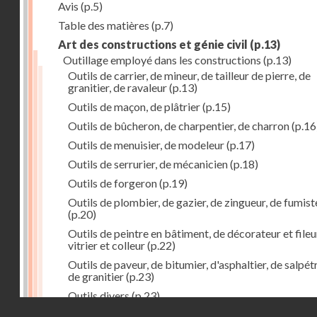
Avis
(p.5)
Table des matières
(p.7)
Art des constructions et génie civil
(p.13)
Outillage employé dans les constructions
(p.13)
Outils de carrier, de mineur, de tailleur de pierre, de
granitier, de ravaleur
(p.13)
Outils de maçon, de plâtrier
(p.15)
Outils de bûcheron, de charpentier, de charron
(p.16
Outils de menuisier, de modeleur
(p.17)
Outils de serrurier, de mécanicien
(p.18)
Outils de forgeron
(p.19)
Outils de plombier, de gazier, de zingueur, de fumist
(p.20)
Outils de peintre en bâtiment, de décorateur et fileu
vitrier et colleur
(p.22)
Outils de paveur, de bitumier, d'asphaltier, de salpétr
de granitier
(p.23)
Outils divers
(p.23)
Droits réservés - CNAM