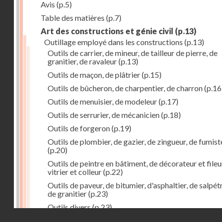
Avis
(p.5)
Table des matières
(p.7)
Art des constructions et génie civil
(p.13)
Outillage employé dans les constructions
(p.13)
Outils de carrier, de mineur, de tailleur de pierre, de
granitier, de ravaleur
(p.13)
Outils de maçon, de plâtrier
(p.15)
Outils de bûcheron, de charpentier, de charron
(p.16
Outils de menuisier, de modeleur
(p.17)
Outils de serrurier, de mécanicien
(p.18)
Outils de forgeron
(p.19)
Outils de plombier, de gazier, de zingueur, de fumist
(p.20)
Outils de peintre en bâtiment, de décorateur et fileu
vitrier et colleur
(p.22)
Outils de paveur, de bitumier, d'asphaltier, de salpétr
de granitier
(p.23)
Outils divers
(p.23)
Droits réservés - CNAM