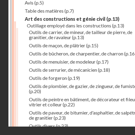
Avis
(p.5)
Table des matières
(p.7)
Art des constructions et génie civil
(p.13)
Outillage employé dans les constructions
(p.13)
Outils de carrier, de mineur, de tailleur de pierre, de
granitier, de ravaleur
(p.13)
Outils de maçon, de plâtrier
(p.15)
Outils de bûcheron, de charpentier, de charron
(p.16
Outils de menuisier, de modeleur
(p.17)
Outils de serrurier, de mécanicien
(p.18)
Outils de forgeron
(p.19)
Outils de plombier, de gazier, de zingueur, de fumist
(p.20)
Outils de peintre en bâtiment, de décorateur et fileu
vitrier et colleur
(p.22)
Outils de paveur, de bitumier, d'asphaltier, de salpétr
de granitier
(p.23)
Outils divers
(p.23)
Droits réservés - CNAM