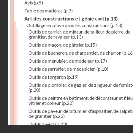
Avis
(p.5)
Table des matières
(p.7)
Art des constructions et génie civil
(p.13)
Outillage employé dans les constructions
(p.13)
Outils de carrier, de mineur, de tailleur de pierre, de
granitier, de ravaleur
(p.13)
Outils de maçon, de plâtrier
(p.15)
Outils de bûcheron, de charpentier, de charron
(p.16
Outils de menuisier, de modeleur
(p.17)
Outils de serrurier, de mécanicien
(p.18)
Outils de forgeron
(p.19)
Outils de plombier, de gazier, de zingueur, de fumist
(p.20)
Outils de peintre en bâtiment, de décorateur et fileu
vitrier et colleur
(p.22)
Outils de paveur, de bitumier, d'asphaltier, de salpétr
de granitier
(p.23)
Outils divers
(p.23)
Droits réservés - CNAM