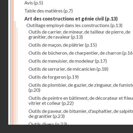
Avis
(p.5)
Table des matières
(p.7)
Art des constructions et génie civil
(p.13)
Outillage employé dans les constructions
(p.13)
Outils de carrier, de mineur, de tailleur de pierre, de
granitier, de ravaleur
(p.13)
Outils de maçon, de plâtrier
(p.15)
Outils de bûcheron, de charpentier, de charron
(p.16
Outils de menuisier, de modeleur
(p.17)
Outils de serrurier, de mécanicien
(p.18)
Outils de forgeron
(p.19)
Outils de plombier, de gazier, de zingueur, de fumist
(p.20)
Outils de peintre en bâtiment, de décorateur et fileu
vitrier et colleur
(p.22)
Outils de paveur, de bitumier, d'asphaltier, de salpétr
de granitier
(p.23)
Outils divers
(p.23)
Droits réservés - CNAM