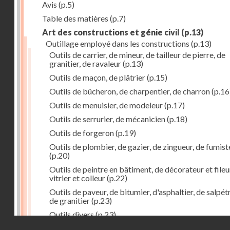
Avis
(p.5)
Table des matières
(p.7)
Art des constructions et génie civil
(p.13)
Outillage employé dans les constructions
(p.13)
Outils de carrier, de mineur, de tailleur de pierre, de
granitier, de ravaleur
(p.13)
Outils de maçon, de plâtrier
(p.15)
Outils de bûcheron, de charpentier, de charron
(p.16
Outils de menuisier, de modeleur
(p.17)
Outils de serrurier, de mécanicien
(p.18)
Outils de forgeron
(p.19)
Outils de plombier, de gazier, de zingueur, de fumist
(p.20)
Outils de peintre en bâtiment, de décorateur et fileu
vitrier et colleur
(p.22)
Outils de paveur, de bitumier, d'asphaltier, de salpétr
de granitier
(p.23)
Outils divers
(p.23)
Droits réservés - CNAM