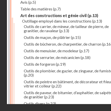
Avis
(p.5)
Table des matières
(p.7)
Art des constructions et génie civil
(p.13)
Outillage employé dans les constructions
(p.13)
Outils de carrier, de mineur, de tailleur de pierre, de
granitier, de ravaleur
(p.13)
Outils de maçon, de plâtrier
(p.15)
Outils de bûcheron, de charpentier, de charron
(p.16
Outils de menuisier, de modeleur
(p.17)
Outils de serrurier, de mécanicien
(p.18)
Outils de forgeron
(p.19)
Outils de plombier, de gazier, de zingueur, de fumist
(p.20)
Outils de peintre en bâtiment, de décorateur et fileu
vitrier et colleur
(p.22)
Outils de paveur, de bitumier, d'asphaltier, de salpétr
de granitier
(p.23)
Outils divers
(p.23)
Droits réservés - CNAM