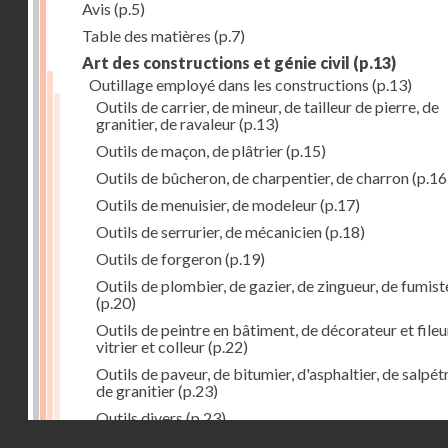
Avis
(p.5)
Table des matières
(p.7)
Art des constructions et génie civil
(p.13)
Outillage employé dans les constructions
(p.13)
Outils de carrier, de mineur, de tailleur de pierre, de
granitier, de ravaleur
(p.13)
Outils de maçon, de plâtrier
(p.15)
Outils de bûcheron, de charpentier, de charron
(p.16
Outils de menuisier, de modeleur
(p.17)
Outils de serrurier, de mécanicien
(p.18)
Outils de forgeron
(p.19)
Outils de plombier, de gazier, de zingueur, de fumist
(p.20)
Outils de peintre en bâtiment, de décorateur et fileu
vitrier et colleur
(p.22)
Outils de paveur, de bitumier, d'asphaltier, de salpétr
de granitier
(p.23)
Outils divers
(p.23)
Droits réservés - CNAM