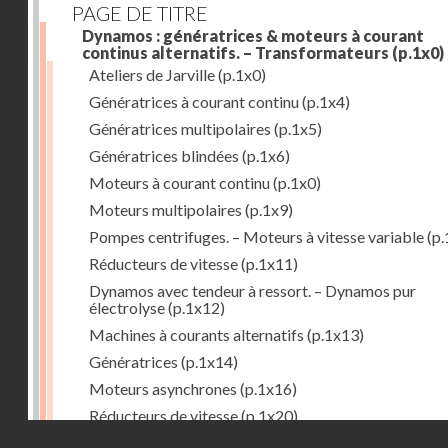
PAGE DE TITRE
Dynamos : génératrices & moteurs à courant
continus alternatifs. – Transformateurs
(p.1x0)
Ateliers de Jarville
(p.1x0)
Génératrices à courant continu
(p.1x4)
Génératrices multipolaires
(p.1x5)
Génératrices blindées
(p.1x6)
Moteurs à courant continu
(p.1x0)
Moteurs multipolaires
(p.1x9)
Pompes centrifuges. – Moteurs à vitesse variable
(p.
Réducteurs de vitesse
(p.1x11)
Dynamos avec tendeur à ressort. – Dynamos pur
électrolyse
(p.1x12)
Machines à courants alternatifs
(p.1x13)
Génératrices
(p.1x14)
Moteurs asynchrones
(p.1x16)
Réducteurs de vitesse
(p.1x20)
Droits réservés - CNAM
Transformateurs
(p.1x21)