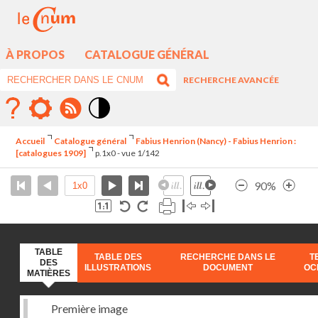
À PROPOS
CATALOGUE GÉNÉRAL
RECHERCHE AVANCÉE
Mode
contraste
Accueil
Catalogue général
Fabius Henrion (Nancy) - Fabius Henrion :
élévé
[catalogues 1909]
p.1x0 - vue 1/142
90%
TABLE
TABLE DES
RECHERCHE DANS LE
T
DES
ILLUSTRATIONS
DOCUMENT
OC
MATIÈRES
Première image