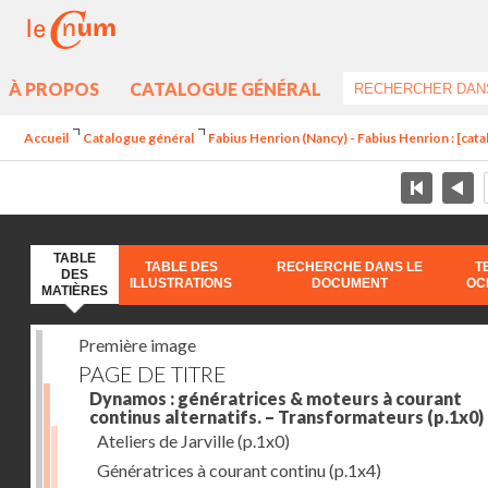
À PROPOS
CATALOGUE GÉNÉRAL
Accueil
Catalogue général
Fabius Henrion (Nancy) - Fabius Henrion : [cat
TABLE
TABLE DES
RECHERCHE DANS LE
T
DES
ILLUSTRATIONS
DOCUMENT
OC
MATIÈRES
Première image
PAGE DE TITRE
Dynamos : génératrices & moteurs à courant
continus alternatifs. – Transformateurs
(p.1x0)
Ateliers de Jarville
(p.1x0)
Génératrices à courant continu
(p.1x4)