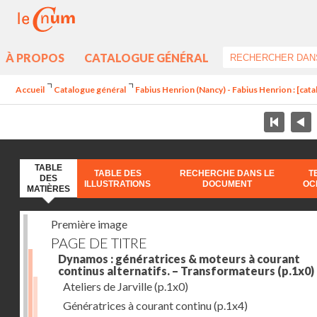
À PROPOS
CATALOGUE GÉNÉRAL
Accueil
Catalogue général
Fabius Henrion (Nancy) - Fabius Henrion : [cat
TABLE
TABLE DES
RECHERCHE DANS LE
T
DES
ILLUSTRATIONS
DOCUMENT
OC
MATIÈRES
Première image
PAGE DE TITRE
Dynamos : génératrices & moteurs à courant
continus alternatifs. – Transformateurs
(p.1x0)
Ateliers de Jarville
(p.1x0)
Génératrices à courant continu
(p.1x4)