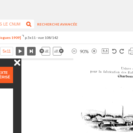
RECHERCHE AVANCÉE
alogues 1909]
p.5x11 - vue 108/142
90%
EXTE
ÉRISÉ