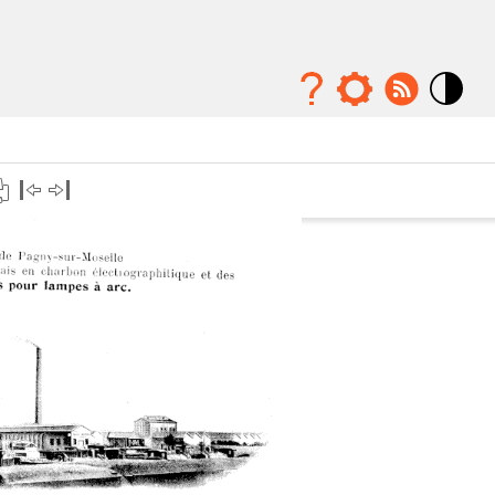
Mode
contraste
élévé