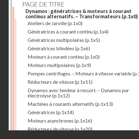
PAGE DE TITRE
Dynamos : génératrices & moteurs à courant
continus alternatifs. – Transformateurs
(p.1x0)
Ateliers de Jarville
(p.1x0)
Génératrices à courant continu
(p.1x4)
Génératrices multipolaires
(p.1x5)
Génératrices blindées
(p.1x6)
Moteurs à courant continu
(p.1x0)
Moteurs multipolaires
(p.1x9)
Pompes centrifuges. – Moteurs à vitesse variable
(p.
Réducteurs de vitesse
(p.1x11)
Dynamos avec tendeur à ressort. – Dynamos pur
électrolyse
(p.1x12)
Machines à courants alternatifs
(p.1x13)
Génératrices
(p.1x14)
Moteurs asynchrones
(p.1x16)
Réducteurs de vitesse
(p.1x20)
Droits réservés - CNAM
Transformateurs
(p.1x21)