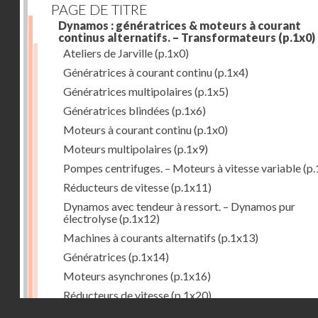
PAGE DE TITRE
Dynamos : génératrices & moteurs à courant
continus alternatifs. – Transformateurs
(p.1x0)
Ateliers de Jarville
(p.1x0)
Génératrices à courant continu
(p.1x4)
Génératrices multipolaires
(p.1x5)
Génératrices blindées
(p.1x6)
Moteurs à courant continu
(p.1x0)
Moteurs multipolaires
(p.1x9)
Pompes centrifuges. – Moteurs à vitesse variable
(p.
Réducteurs de vitesse
(p.1x11)
Dynamos avec tendeur à ressort. – Dynamos pur
électrolyse
(p.1x12)
Machines à courants alternatifs
(p.1x13)
Génératrices
(p.1x14)
Moteurs asynchrones
(p.1x16)
Réducteurs de vitesse
(p.1x20)
Droits réservés - CNAM
Transformateurs
(p.1x21)