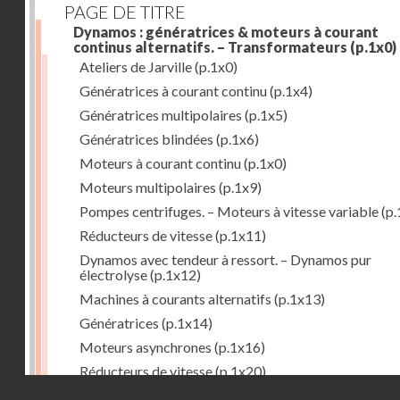
PAGE DE TITRE
Dynamos : génératrices & moteurs à courant
continus alternatifs. – Transformateurs
(p.1x0)
Ateliers de Jarville
(p.1x0)
Génératrices à courant continu
(p.1x4)
Génératrices multipolaires
(p.1x5)
Génératrices blindées
(p.1x6)
Moteurs à courant continu
(p.1x0)
Moteurs multipolaires
(p.1x9)
Pompes centrifuges. – Moteurs à vitesse variable
(p.
Réducteurs de vitesse
(p.1x11)
Dynamos avec tendeur à ressort. – Dynamos pur
électrolyse
(p.1x12)
Machines à courants alternatifs
(p.1x13)
Génératrices
(p.1x14)
Moteurs asynchrones
(p.1x16)
Réducteurs de vitesse
(p.1x20)
Droits réservés - CNAM
Transformateurs
(p.1x21)