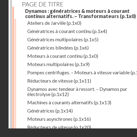
PAGE DE TITRE
Dynamos : génératrices & moteurs à courant
continus alternatifs. – Transformateurs
(p.1x0)
Ateliers de Jarville
(p.1x0)
Génératrices à courant continu
(p.1x4)
Génératrices multipolaires
(p.1x5)
Génératrices blindées
(p.1x6)
Moteurs à courant continu
(p.1x0)
Moteurs multipolaires
(p.1x9)
Pompes centrifuges. – Moteurs à vitesse variable
(p.
Réducteurs de vitesse
(p.1x11)
Dynamos avec tendeur à ressort. – Dynamos pur
électrolyse
(p.1x12)
Machines à courants alternatifs
(p.1x13)
Génératrices
(p.1x14)
Moteurs asynchrones
(p.1x16)
Réducteurs de vitesse
(p.1x20)
Droits réservés - CNAM
Transformateurs
(p.1x21)