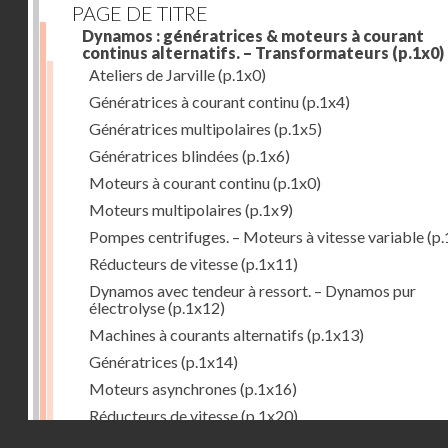
PAGE DE TITRE
Dynamos : génératrices & moteurs à courant
continus alternatifs. – Transformateurs
(p.1x0)
Ateliers de Jarville
(p.1x0)
Génératrices à courant continu
(p.1x4)
Génératrices multipolaires
(p.1x5)
Génératrices blindées
(p.1x6)
Moteurs à courant continu
(p.1x0)
Moteurs multipolaires
(p.1x9)
Pompes centrifuges. – Moteurs à vitesse variable
(p.
Réducteurs de vitesse
(p.1x11)
Dynamos avec tendeur à ressort. – Dynamos pur
électrolyse
(p.1x12)
Machines à courants alternatifs
(p.1x13)
Génératrices
(p.1x14)
Moteurs asynchrones
(p.1x16)
Réducteurs de vitesse
(p.1x20)
Droits réservés - CNAM
Transformateurs
(p.1x21)