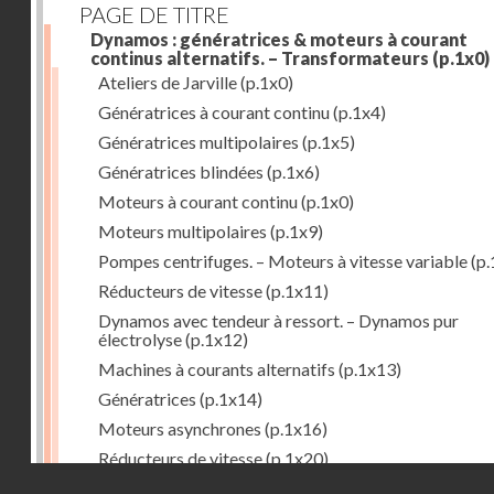
PAGE DE TITRE
Dynamos : génératrices & moteurs à courant
continus alternatifs. – Transformateurs
(p.1x0)
Ateliers de Jarville
(p.1x0)
Génératrices à courant continu
(p.1x4)
Génératrices multipolaires
(p.1x5)
Génératrices blindées
(p.1x6)
Moteurs à courant continu
(p.1x0)
Moteurs multipolaires
(p.1x9)
Pompes centrifuges. – Moteurs à vitesse variable
(p.
Réducteurs de vitesse
(p.1x11)
Dynamos avec tendeur à ressort. – Dynamos pur
électrolyse
(p.1x12)
Machines à courants alternatifs
(p.1x13)
Génératrices
(p.1x14)
Moteurs asynchrones
(p.1x16)
Réducteurs de vitesse
(p.1x20)
Droits réservés - CNAM
Transformateurs
(p.1x21)