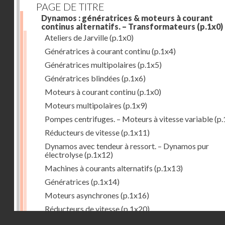
PAGE DE TITRE
Dynamos : génératrices & moteurs à courant
continus alternatifs. – Transformateurs
(p.1x0)
Ateliers de Jarville
(p.1x0)
Génératrices à courant continu
(p.1x4)
Génératrices multipolaires
(p.1x5)
Génératrices blindées
(p.1x6)
Moteurs à courant continu
(p.1x0)
Moteurs multipolaires
(p.1x9)
Pompes centrifuges. – Moteurs à vitesse variable
(p.
Réducteurs de vitesse
(p.1x11)
Dynamos avec tendeur à ressort. – Dynamos pur
électrolyse
(p.1x12)
Machines à courants alternatifs
(p.1x13)
Génératrices
(p.1x14)
Moteurs asynchrones
(p.1x16)
Réducteurs de vitesse
(p.1x20)
Droits réservés - CNAM
Transformateurs
(p.1x21)