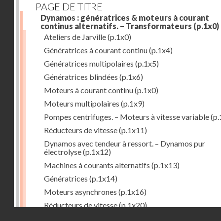
PAGE DE TITRE
Dynamos : génératrices & moteurs à courant
continus alternatifs. – Transformateurs
(p.1x0)
Ateliers de Jarville
(p.1x0)
Génératrices à courant continu
(p.1x4)
Génératrices multipolaires
(p.1x5)
Génératrices blindées
(p.1x6)
Moteurs à courant continu
(p.1x0)
Moteurs multipolaires
(p.1x9)
Pompes centrifuges. – Moteurs à vitesse variable
(p.
Réducteurs de vitesse
(p.1x11)
Dynamos avec tendeur à ressort. – Dynamos pur
électrolyse
(p.1x12)
Machines à courants alternatifs
(p.1x13)
Génératrices
(p.1x14)
Moteurs asynchrones
(p.1x16)
Réducteurs de vitesse
(p.1x20)
Droits réservés - CNAM
Transformateurs
(p.1x21)