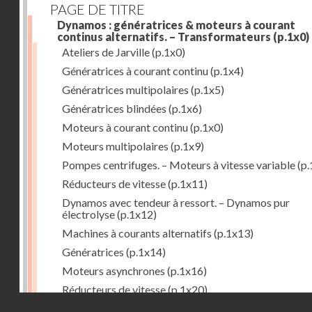
PAGE DE TITRE
Dynamos : génératrices & moteurs à courant
continus alternatifs. – Transformateurs
(p.1x0)
Ateliers de Jarville
(p.1x0)
Génératrices à courant continu
(p.1x4)
Génératrices multipolaires
(p.1x5)
Génératrices blindées
(p.1x6)
Moteurs à courant continu
(p.1x0)
Moteurs multipolaires
(p.1x9)
Pompes centrifuges. – Moteurs à vitesse variable
(p.
Réducteurs de vitesse
(p.1x11)
Dynamos avec tendeur à ressort. – Dynamos pur
électrolyse
(p.1x12)
Machines à courants alternatifs
(p.1x13)
Génératrices
(p.1x14)
Moteurs asynchrones
(p.1x16)
Réducteurs de vitesse
(p.1x20)
Droits réservés - CNAM
Transformateurs
(p.1x21)