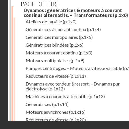
PAGE DE TITRE
Dynamos : génératrices & moteurs à courant
continus alternatifs. – Transformateurs
(p.1x0)
Ateliers de Jarville
(p.1x0)
Génératrices à courant continu
(p.1x4)
Génératrices multipolaires
(p.1x5)
Génératrices blindées
(p.1x6)
Moteurs à courant continu
(p.1x0)
Moteurs multipolaires
(p.1x9)
Pompes centrifuges. – Moteurs à vitesse variable
(p.
Réducteurs de vitesse
(p.1x11)
Dynamos avec tendeur à ressort. – Dynamos pur
électrolyse
(p.1x12)
Machines à courants alternatifs
(p.1x13)
Génératrices
(p.1x14)
Moteurs asynchrones
(p.1x16)
Réducteurs de vitesse
(p.1x20)
Droits réservés - CNAM
Transformateurs
(p.1x21)