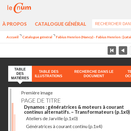
À PROPOS
CATALOGUE GÉNÉRAL
Accueil
Catalogue général
Fabius Henrion (Nancy) - Fabius Henrion : [cat
TABLE
TABLE DES
RECHERCHE DANS LE
T
DES
ILLUSTRATIONS
DOCUMENT
OC
MATIÈRES
Première image
PAGE DE TITRE
Dynamos : génératrices & moteurs à courant
continus alternatifs. – Transformateurs
(p.1x0)
Ateliers de Jarville
(p.1x0)
Génératrices à courant continu
(p.1x4)