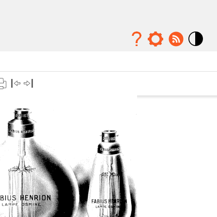
Mode
contraste
élévé