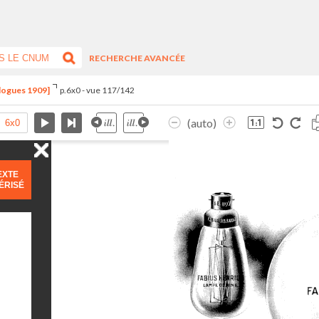
RECHERCHE AVANCÉE
alogues 1909]
p.6x0 - vue 117/142
(auto)
EXTE
ÉRISÉ