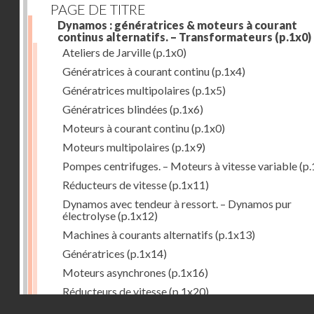
PAGE DE TITRE
Dynamos : génératrices & moteurs à courant
continus alternatifs. – Transformateurs
(p.1x0)
Ateliers de Jarville
(p.1x0)
Génératrices à courant continu
(p.1x4)
Génératrices multipolaires
(p.1x5)
Génératrices blindées
(p.1x6)
Moteurs à courant continu
(p.1x0)
Moteurs multipolaires
(p.1x9)
Pompes centrifuges. – Moteurs à vitesse variable
(p.
Réducteurs de vitesse
(p.1x11)
Dynamos avec tendeur à ressort. – Dynamos pur
électrolyse
(p.1x12)
Machines à courants alternatifs
(p.1x13)
Génératrices
(p.1x14)
Moteurs asynchrones
(p.1x16)
Réducteurs de vitesse
(p.1x20)
Droits réservés - CNAM
Transformateurs
(p.1x21)