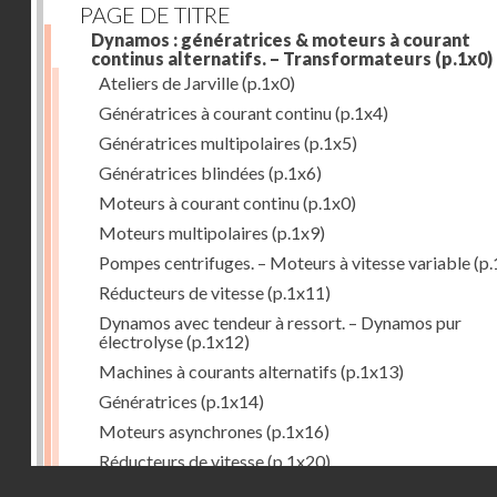
PAGE DE TITRE
Dynamos : génératrices & moteurs à courant
continus alternatifs. – Transformateurs
(p.1x0)
Ateliers de Jarville
(p.1x0)
Génératrices à courant continu
(p.1x4)
Génératrices multipolaires
(p.1x5)
Génératrices blindées
(p.1x6)
Moteurs à courant continu
(p.1x0)
Moteurs multipolaires
(p.1x9)
Pompes centrifuges. – Moteurs à vitesse variable
(p.
Réducteurs de vitesse
(p.1x11)
Dynamos avec tendeur à ressort. – Dynamos pur
électrolyse
(p.1x12)
Machines à courants alternatifs
(p.1x13)
Génératrices
(p.1x14)
Moteurs asynchrones
(p.1x16)
Réducteurs de vitesse
(p.1x20)
Droits réservés - CNAM
Transformateurs
(p.1x21)