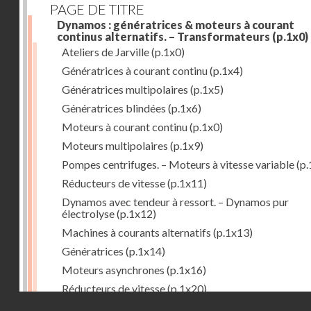
PAGE DE TITRE
Dynamos : génératrices & moteurs à courant
continus alternatifs. – Transformateurs
(p.1x0)
Ateliers de Jarville
(p.1x0)
Génératrices à courant continu
(p.1x4)
Génératrices multipolaires
(p.1x5)
Génératrices blindées
(p.1x6)
Moteurs à courant continu
(p.1x0)
Moteurs multipolaires
(p.1x9)
Pompes centrifuges. – Moteurs à vitesse variable
(p.
Réducteurs de vitesse
(p.1x11)
Dynamos avec tendeur à ressort. – Dynamos pur
électrolyse
(p.1x12)
Machines à courants alternatifs
(p.1x13)
Génératrices
(p.1x14)
Moteurs asynchrones
(p.1x16)
Réducteurs de vitesse
(p.1x20)
Droits réservés - CNAM
Transformateurs
(p.1x21)