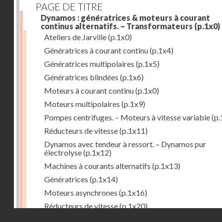
PAGE DE TITRE
Dynamos : génératrices & moteurs à courant
continus alternatifs. – Transformateurs
(p.1x0)
Ateliers de Jarville
(p.1x0)
Génératrices à courant continu
(p.1x4)
Génératrices multipolaires
(p.1x5)
Génératrices blindées
(p.1x6)
Moteurs à courant continu
(p.1x0)
Moteurs multipolaires
(p.1x9)
Pompes centrifuges. – Moteurs à vitesse variable
(p.
Réducteurs de vitesse
(p.1x11)
Dynamos avec tendeur à ressort. – Dynamos pur
électrolyse
(p.1x12)
Machines à courants alternatifs
(p.1x13)
Génératrices
(p.1x14)
Moteurs asynchrones
(p.1x16)
Réducteurs de vitesse
(p.1x20)
Droits réservés - CNAM
Transformateurs
(p.1x21)