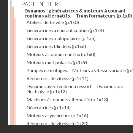
PAGE DE TITRE
Dynamos : génératrices & moteurs à courant
continus alternatifs. – Transformateurs
(p.1x0)
Ateliers de Jarville
(p.1x0)
Génératrices à courant continu
(p.1x4)
Génératrices multipolaires
(p.1x5)
Génératrices blindées
(p.1x6)
Moteurs à courant continu
(p.1x0)
Moteurs multipolaires
(p.1x9)
Pompes centrifuges. – Moteurs à vitesse variable
(p.
Réducteurs de vitesse
(p.1x11)
Dynamos avec tendeur à ressort. – Dynamos pur
électrolyse
(p.1x12)
Machines à courants alternatifs
(p.1x13)
Génératrices
(p.1x14)
Moteurs asynchrones
(p.1x16)
Réducteurs de vitesse
(p.1x20)
Droits réservés - CNAM
Transformateurs
(p.1x21)