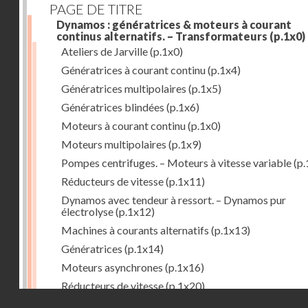
PAGE DE TITRE
Dynamos : génératrices & moteurs à courant
continus alternatifs. – Transformateurs
(p.1x0)
Ateliers de Jarville
(p.1x0)
Génératrices à courant continu
(p.1x4)
Génératrices multipolaires
(p.1x5)
Génératrices blindées
(p.1x6)
Moteurs à courant continu
(p.1x0)
Moteurs multipolaires
(p.1x9)
Pompes centrifuges. – Moteurs à vitesse variable
(p.
Réducteurs de vitesse
(p.1x11)
Dynamos avec tendeur à ressort. – Dynamos pur
électrolyse
(p.1x12)
Machines à courants alternatifs
(p.1x13)
Génératrices
(p.1x14)
Moteurs asynchrones
(p.1x16)
Réducteurs de vitesse
(p.1x20)
Droits réservés - CNAM
Transformateurs
(p.1x21)